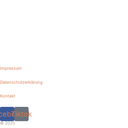
Impressum
Datenschutzerklärung
Kontakt
cebook
Tiktok
© 2025